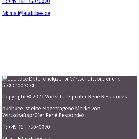
T: +49 151 75040070
M: mail@auditbee.de
Copyright © 2021 Wirtschaftsprüfer René Respondek
auditbee ist eine eingetragene Marke von
Wirtschaftsprüfer René Respondek.
T: +49 151 75040070
M: mail@auditbee.de